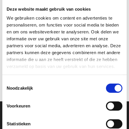
roosachtig met een vleugje citrus en munt. De
Deze website maakt gebruik van cookies
geranium wordt van bloem tot steel gebruikt
voor de winning
We gebruiken cookies om content en advertenties te
personaliseren, om functies voor social media te bieden
en om ons websiteverkeer te analyseren. Ook delen we
BiM-activiteit: ‘stappende proppen’
informatie over uw gebruik van onze site met onze
partners voor social media, adverteren en analyse. Deze
€ 10,95
partners kunnen deze gegevens combineren met andere
informatie die u aan ze heeft verstrekt of die ze hebben
Bestellen
verzameld op basis van uw gebruik van hun services.
Toestemmingsselectie
Noodzakelijk
Voorkeuren
Statistieken