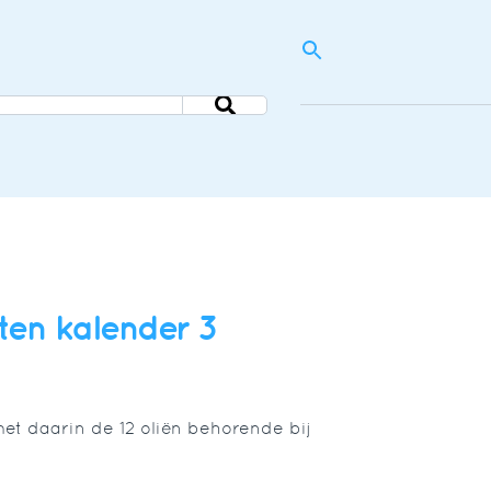
INE
SHOP
KONTAKT
DE
NL
DE
EN
iten kalender 3
t daarin de 12 oliën behorende bij