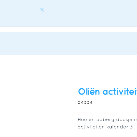
STARTSEITE
BIM-METHODE
KURSANGEBOT
KURSTERM
Oliën activite
04004
Houten opberg doosje me
activiteiten kalender 3