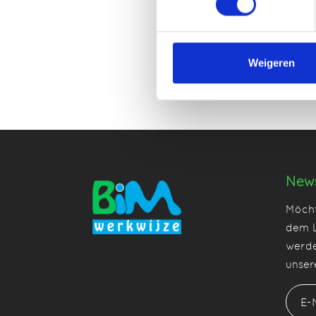
Weigeren
News
Möcht
dem L
werde
unser