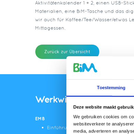
Aktivitätenkalender 1 + 2, einen USB-Sti
Materialien, eine BiM-Tasche und das digi
wir auch für Kaffee/Tee/Wasser/etwas Le
Mittagessen.
Zurück zur Übersicht
Toestemming
Werkwijze
Deze website maakt gebruik
We gebruiken cookies om cont
EMB
websiteverkeer te analyseren
Einführung
media, adverteren en analys