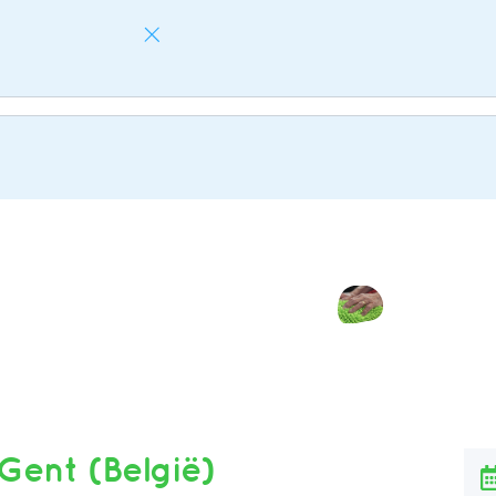
STARTSEITE
BIM-METHODE
KURSANGEBOT
KURSTERM
Gent (België)