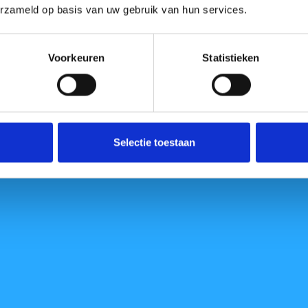
mit Supervision
erzameld op basis van uw gebruik van hun services.
Praxis + Supervision + Intervision
BiM-Aktivitäten
Voorkeuren
Statistieken
Mittagessen
Intervision + Supervision der BiM-
Methode in der Praxis
Praxis + Supervision + Intervision
BiM-Aktivitäten
Selectie toestaan
Abschluss