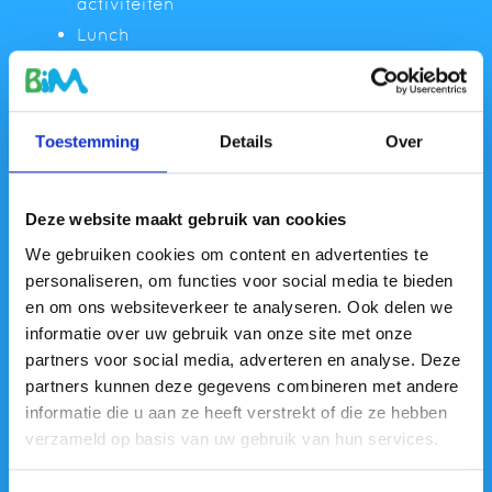
activiteiten
Lunch
Muziekbeleving
Praktijk + supervisie + intervisie BiM-
activiteiten
Toestemming
Details
Over
Werkopdracht
Deze website maakt gebruik van cookies
DAG 2
We gebruiken cookies om content en advertenties te
Bespreken van de werkopdracht met
personaliseren, om functies voor social media te bieden
supervisie
en om ons websiteverkeer te analyseren. Ook delen we
informatie over uw gebruik van onze site met onze
Praktijk + supervisie + intervisie BiM-
partners voor social media, adverteren en analyse. Deze
activiteiten
partners kunnen deze gegevens combineren met andere
Lunch
informatie die u aan ze heeft verstrekt of die ze hebben
Intervisie + supervisie van de BiM-
verzameld op basis van uw gebruik van hun services.
werkwijze in de praktijk
Praktijk + supervisie + intervisie BiM-