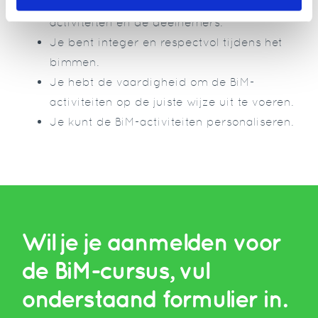
Je hebt een open attitude t.a.v de BiM-
activiteiten en de deelnemers.
Je bent integer en respectvol tijdens het
bimmen.
Je hebt de vaardigheid om de BiM-
activiteiten op de juiste wijze uit te voeren.
Je kunt de BiM-activiteiten personaliseren.
Wil je je aanmelden voor
de BiM-cursus, vul
onderstaand formulier in.