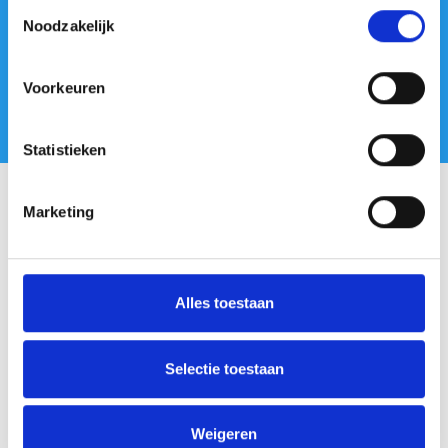
Toestemmingsselectie
activiteiten
Noodzakelijk
Afronding
Voorkeuren
Statistieken
Marketing
Wat leer je tijdens de
cursus?
Alles toestaan
Je weet wat bij de BiM-werkwijze
belangrijk is.
Selectie toestaan
Je hebt inzicht op welke manier je de BiM-
werkwijze doelgericht kan inzetten.
Weigeren