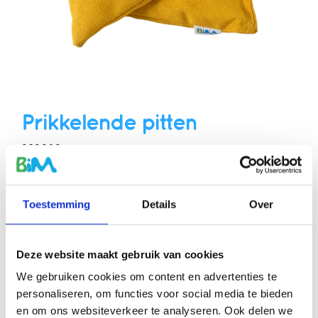
Prikkelende pitten
020080
Set van 2 pittenzakjes
Toestemming
Details
Over
Bijbehorende essentiële olie: Kruidnagel
Deze website maakt gebruik van cookies
€ 9,50
We gebruiken cookies om content en advertenties te
personaliseren, om functies voor social media te bieden
Bestellen
en om ons websiteverkeer te analyseren. Ook delen we