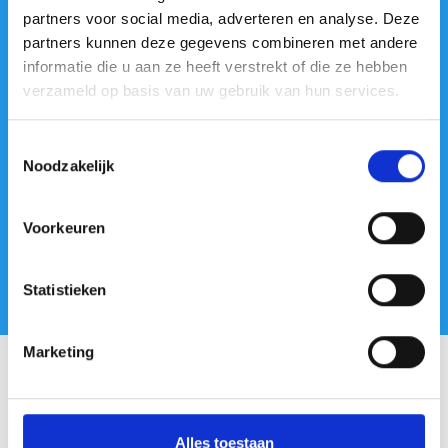
Supervision
partners voor social media, adverteren en analyse. Deze
Praxis + Supervision + Intervision BiM-
partners kunnen deze gegevens combineren met andere
Aktivitäten
informatie die u aan ze heeft verstrekt of die ze hebben
Mittagessen
verzameld op basis van uw gebruik van hun services.
Intervision + Supervision der BiM-Methode
in der Praxis
Toestemmingsselectie
Noodzakelijk
Praxis + Supervision + Intervision BiM-
Aktivitäten
Abschluss
Voorkeuren
Statistieken
Marketing
Wir bei BiM
Alles toestaan