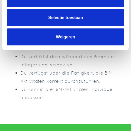
Du weißt, worauf es bei der BiM-Methode
ankommt.
Selectie toestaan
Du hast einen Einblick, wie du die BiM-
Methode zielgerichtet einsetzen kannst.
Weigeren
Du hast eine offene Haltung gegenüber
den BiM-Aktivitäten und den Teilnehmern.
Du verhältst dich während des Bimmens
integer und respektvoll.
Du verfügst über die Fähigkeit, die BiM-
Aktivitäten korrekt durchzuführen.
Du kannst die BiM-Aktivitäten individuell
anpassen.