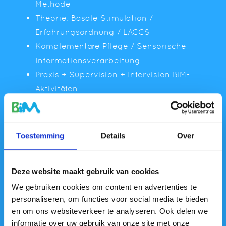
Methode
Theorie: Basale Stimulation /
Erfahrungsordnung / LACCS
Komplementäre Pflege / Sensorische
Informationsverarbeitung
Praxis + Supervision + Intervision BiM-
Aktivitäten
Mittagessen
Musikerlebnis
Praxis + Supervision + Intervision BiM-
Toestemming
Details
Over
Aktivitäten
Arbeitsauftrag
Deze website maakt gebruik van cookies
We gebruiken cookies om content en advertenties te
Ouderen
personaliseren, om functies voor social media te bieden
en om ons websiteverkeer te analyseren. Ook delen we
Besprechung der Arbeitsaufgabe mit
informatie over uw gebruik van onze site met onze